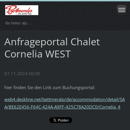
the better alp....
Anfrageportal Chalet
Cornelia WEST
07.11.2024 00:00
hier finden Sie den Link zum Buchungsportal:
web4.deskline.net/bettmeralp/de/accommodation/detail/SA
A/BE62E456-F64C-424A-A9FF-425C78A20DC0/Cornelia_4